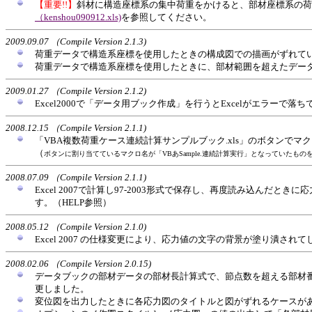
【重要!!】
斜材に構造座標系の集中荷重をかけると、部材座標系の荷
（kenshou090912.xls)
を参照してください。
2009.09.07 （Compile Version 2.1.3)
荷重データで構造系座標を使用したときの構成図での描画がずれて
荷重データで構造系座標を使用したときに、部材範囲を超えたデー
2009.01.27 （Compile Version 2.1.2)
Excel2000で「データ用ブック作成」を行うとExcelがエラーで
2008.12.15 （Compile Version 2.1.1)
「VBA複数荷重ケース連続計算サンプルブック.xls」のボタンで
（
ボタンに割り当てているマクロ名が「VBあSample.連続計算実行」となっていたも
2008.07.09 （Compile Version 2.1.1)
Excel 2007で計算し97-2003形式で保存し、再度読み込ん
す。（HELP参照）
2008.05.12 （Compile Version 2.1.0)
Excel 2007 の仕様変更により、応力値の文字の背景が塗り潰さ
2008.02.06 （Compile Version 2.0.15)
データブックの部材データの部材長計算式で、節点数を超える部材番
更しました。
変位図を出力したときに各応力図のタイトルと図がずれるケースが