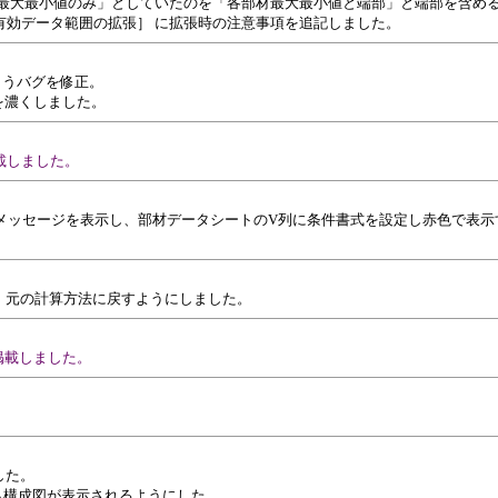
材最大最小値のみ」としていたのを「各部材最大最小値と端部」と端部を含め
［有効データ範囲の拡張］ に拡張時の注意事項を追記しました。
まうバグを修正。
を濃くしました。
載しました。
メッセージを表示し、部材データシートのV列に条件書式を設定し赤色で表示
、元の計算方法に戻すようにしました。
を掲載しました。
した。
にも構成図が表示されるようにした。