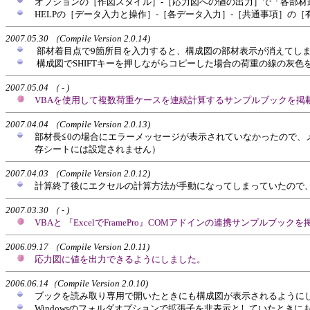
オプションの［作図スタイル］-［応力図への値の出力］で「各部
HELPの［データ入力と操作］-［各データ入力］-［共通事項］の
2007.05.30 （Compile Version 2.0.14)
部材着目点で9箇所目を入力すると、構成図の部材表示が消えてし
構成図でSHIFTキーを押しながらコピーした場合の荷重の線の灰色
2007.05.04 （ - )
VBAを使用して複数荷重ケースを連続計算するサンプルブックを掲
2007.04.04 （Compile Version 2.0.13)
部材長≦0の場合にエラーメッセージが表示されていなかったので、
存シートには設定されません）
2007.04.03 （Compile Version 2.0.12)
計算終了後にエクセルの計算方法が手動になってしまっていたので
2007.03.30 （ - )
VBAと 『ExcelでFramePro』COMアドインの連携サンプルブック
2006.09.17 （Compile Version 2.0.11)
応力図に値を出力できるようにしました。
2006.06.14（Compile Version 2.0.10)
ブックを読み取り専用で開いたときにも構成図が表示されるように
Windowsのフォルダオプションで拡張子を非表示としていたとき