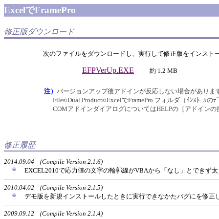
ExcelでFramePro
修正版ダウンロード
次のファイルをダウンロードし、実行して修正版をインスト
EFPVerUp.EXE
約 1.2 MB
注）
バージョンアップ後アドインが反応しない場合があります。
Files\Dual Products\ExcelでFramePro フォルダ（ｲﾝｽﾄｰﾙ
COMアドインダイアログについてはHELPの［アドイン
修正履歴
2014.09.04 （Compile Version 2.1.6)
EXCEL2010で応力値の文字の輪郭線がVBAから「なし」とでき
2010.04.02 （Compile Version 2.1.5)
デモ版を新規インストールしたときに実行できなかたバグにを修正
2009.09.12 （Compile Version 2.1.4)