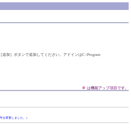
］ボタンで追加してください。アドインはC:\Program
は機能アップ項目です。
号を変更しました。）