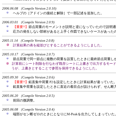
2006.06.08 （Compile Version 2.0.10)
ヘルプの［アドインの接続と解除］で一部記述を追加した。
2006.03.01 （Compile Version 2.0.9)
【重要!!】
節点荷重のモーメントが説明と逆になっていたので説明通
応力の発生しない部材があると上手く作図できないケースがあった
2005.11.14 （Compile Version 2.0.8)
計算結果の表を縦並びとすることができるようにしました。
2005.10.17 （Compile Version 2.0.7)
節点荷重で同一節点に複数の荷重を設置したときに最終節点荷重し
計算前にシート削除を行なわず既存シートに上書きで出力するモー
うが、上書きとすることで参照を保持できるようにした。
2005.09.30 （Compile Version 2.0.6)
【重要!!】
鉛直集中荷重 P2を設定したときに計算結果が違っていた
鉛直集中荷重を設定したときに直近の着目点が設けられず、せん断
2005.06.20 （Compile Version 2.0.5)
前回の微調整。
2005.06.08 （Compile Version 2.0.4)
端部がセン断ゼロのときにとなりにM-Peakを出力してしまっていた