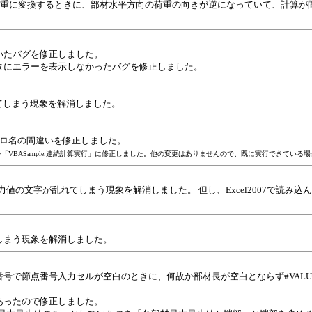
重に変換するときに、部材水平方向の荷重の向きが逆になっていて、計算が
いたバグを修正しました。
タにエラーを表示しなかったバグを修正しました。
落ちてしまう現象を解消しました。
マクロ名の間違いを修正しました。
のを「VBASample.連続計算実行」に修正しました。他の変更はありませんので、既に実行できてい
だときに応力値の文字が乱れてしまう現象を解消しました。 但し、Excel2007
れてしまう現象を解消しました。
号で節点番号入力セルが空白のときに、何故か部材長が空白とならず#VALU
あったので修正しました。