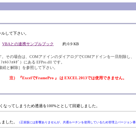
ールして下さい。
VBAとの連携サンプルブック
約 0.9 KB
その場合は、COMアドインのダイアログでCOMアドインを一旦削除し、［追加
のﾃﾞﾌｫﾙﾄﾌｫﾙﾀﾞ）にある EFPro.dll です。
の接続と解除］を参照して下さい。
注） 『ExcelでFramePro 』 は EXCEL 2013では使用できません。
ず太くなってしまうため透過を100%ととして回避しました。
しました。
（正規版には影響ありませんが、共通ルーチンを使用しているため管理上バージョン番